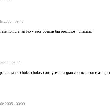
de 2005 - 09:43
n ese nombre tan feo y esos poemas tan preciosos...ummmm)
 2005 - 07:54
 paralelismos chulos chulos, consigues una gran cadencia con esas repet
 de 2005 - 00:09