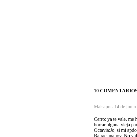
10 COMENTARIO
Malsapo -
14 de junio
Cerro: ya te vale, me 
borrar alguna vieja pa
Octavia:Jo, si mi apd
Batraciananov. No val