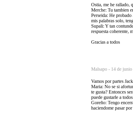
Ostia, me he rallado, 
Merche: Tu tambien ere
Perseida: He probado a
mis palabras solo, ten
Supali: Y tan contunde
respuesta coherente, m
Gracias a todos
Malsapo -
14 de junio
Vamos por partes Jack
Maria: No se si afortu
te gusta? Entonces ser
puede gustarle a todos
Goreño: Tengo encerra
haciendome pasar por 