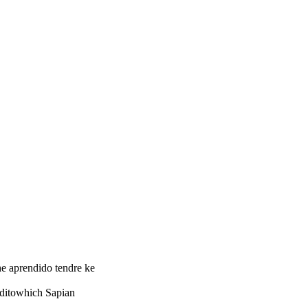
 he aprendido tendre ke
lditowhich Sapian