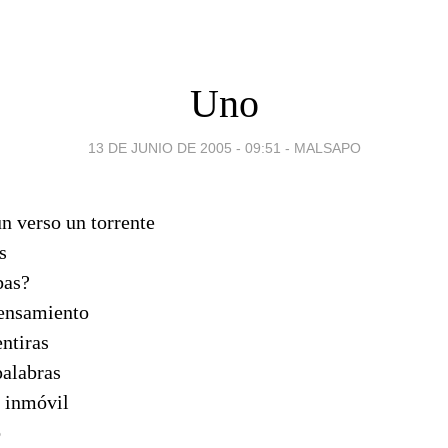
Uno
13 DE JUNIO DE 2005 - 09:51
-
MALSAPO
n verso un torrente
s
bas?
pensamiento
ntiras
palabras
o inmóvil
o