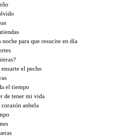
ueño
olvido
eas
ntiendas
 noche para que resucite en día
ertes
uieras?
 ensarte el pecho
vas
da el tiempo
r de tener mi vida
u corazón anhela
empo
ames
ueras