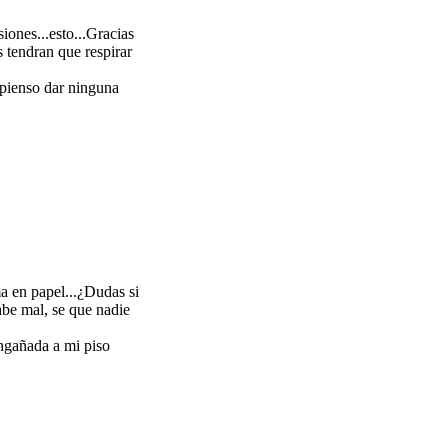
iones...esto...Gracias
 tendran que respirar
 pienso dar ninguna
ma en papel...¿Dudas si
abe mal, se que nadie
ngañada a mi piso