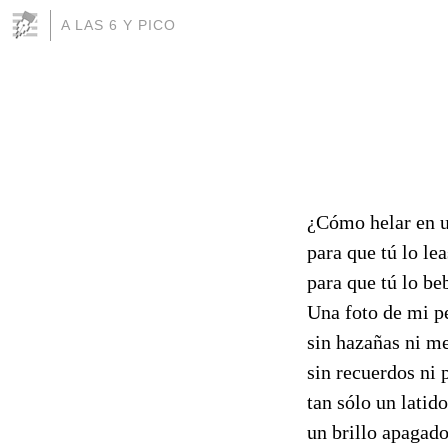
A LAS 6 Y PICO
¿Cómo helar en u
para que tú lo lea
para que tú lo be
Una foto de mi 
sin hazañas ni me
sin recuerdos ni 
tan sólo un latid
un brillo apagad