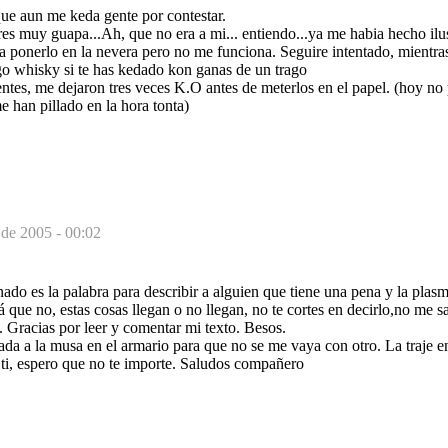
que aun me keda gente por contestar.
s muy guapa...Ah, que no era a mi... entiendo...ya me habia hecho ilus
 ponerlo en la nevera pero no me funciona. Seguire intentado, mientras
go whisky si te has kedado kon ganas de un trago
ntes, me dejaron tres veces K.O antes de meterlos en el papel. (hoy no
e han pillado en la hora tonta)
 de 2005 - 00:02
nado es la palabra para describir a alguien que tiene una pena y la plas
á que no, estas cosas llegan o no llegan, no te cortes en decirlo,no me s
. Gracias por leer y comentar mi texto. Besos.
da a la musa en el armario para que no se me vaya con otro. La traje e
ti, espero que no te importe. Saludos compañero